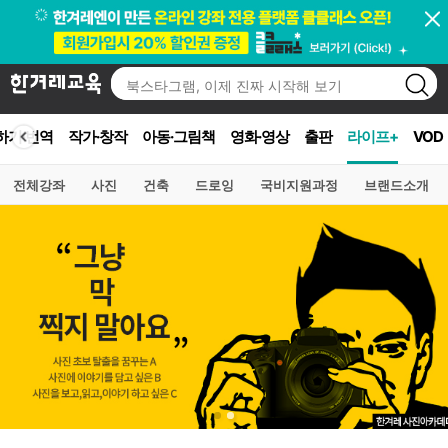
하기·번역
작가·창작
아동·그림책
영화·영상
출판
라이프+
VOD
전체강좌
사진
건축
드로잉
국비지원과정
브랜드소개