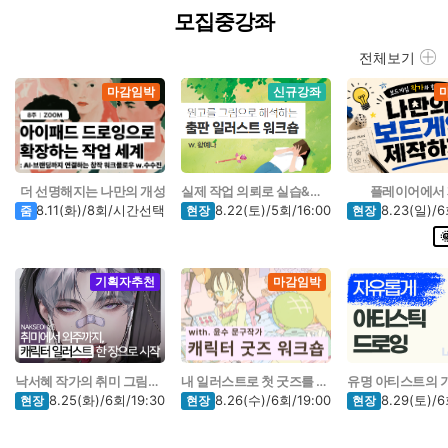
모집중강좌
전체보기
마감임박
신규강좌
더 선명해지는 나만의 개성
실제 작업 의뢰로 실습&피드백
플레이어에서
8.11(화)/8회/시간선택
8.22(토)/5회/16:00
8.23(일)/6
줌
현장
현장
기획자추천
마감임박
낙서혜 작가의 취미 그림에서 외주까지
내 일러스트로 첫 굿즈를 ˶ᵔ ᵕ ᵔ˶
8.25(화)/6회/19:30
8.26(수)/6회/19:00
8.29(토)/6
현장
현장
현장